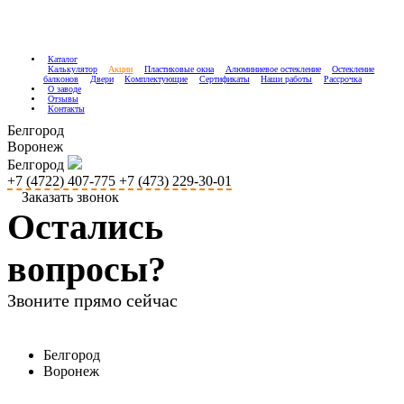
Каталог
Калькулятор
Акции
Пластиковые окна
Алюминиевое остекление
Остекление
балконов
Двери
Комплектующие
Сертификаты
Наши работы
Рассрочка
О заводе
Отзывы
Контакты
Белгород
Воронеж
Белгород
+7 (4722) 407-775
+7 (473) 229-30-01
Заказать звонок
Остались
вопросы?
Звоните прямо сейчас
Белгород
Воронеж