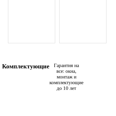
Гарантия на
Комплектующие
Дизайнерские
Москитн
Пе
ручки
сетки
фу
все: окна,
монтаж и
комплектующие
до 10 лет