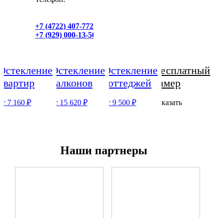
+7 (4722) 407-772
+7 (929) 000-13-56
Остекление
Остекление
Остекление
Бесплатный
квартир
балконов
коттеджей
замер
от 7 160 ₽
от 15 620 ₽
от 9 500 ₽
Заказать
Наши партнеры