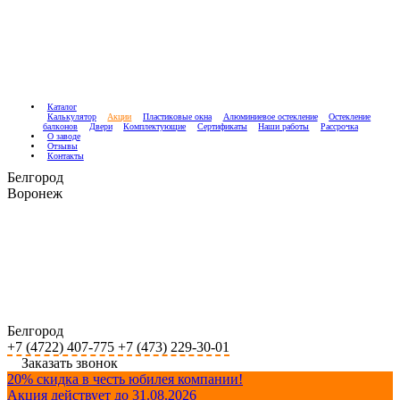
Каталог
Калькулятор
Акции
Пластиковые окна
Алюминиевое остекление
Остекление
балконов
Двери
Комплектующие
Сертификаты
Наши работы
Рассрочка
О заводе
Отзывы
Контакты
Белгород
Воронеж
Белгород
+7 (4722) 407-775
+7 (473) 229-30-01
Заказать звонок
20% скидка в честь юбилея компании!
Акция действует до 31.08.2026