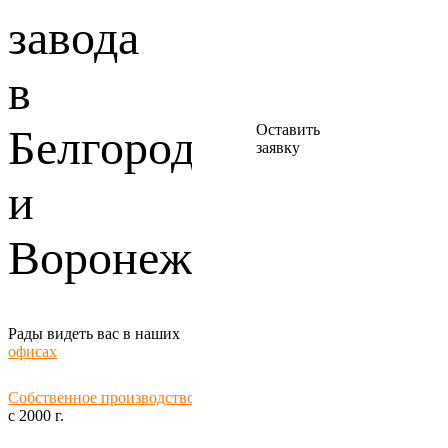
Мастер
завода
посоветует,
как
сэкономить и
в
все
рассчитает за
20 минут
Оставить
Белгороде
заявку
и
Воронеже
Рады видеть вас в наших
офисах
Собственное производство
с 2000 г.