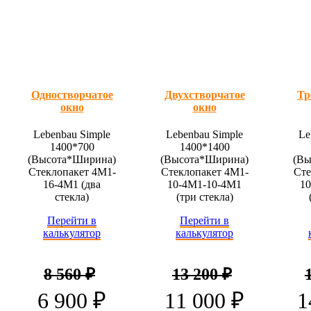
Одностворчатое
Двухстворчатое
Тр
окно
окно
Lebenbau Simple
Lebenbau Simple
Le
1400*700
1400*1400
(Высота*Ширина)
(Высота*Ширина)
(Вы
Стеклопакет 4М1-
Стеклопакет 4М1-
Сте
16-4М1 (два
10-4М1-10-4М1
1
стекла)
(три стекла)
Перейти в
Перейти в
калькулятор
калькулятор
8 560 ₽
13 200 ₽
6 900 ₽
11 000 ₽
1